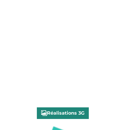
verre et
portes
Optimisez vos espaces avec nos
murs de verre élégants, idéaux pour
créer des zones distinctes tout en
conservant la luminosité naturelle.
Réalisations 3G